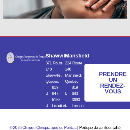
Shawville
Mansfield
371 Route
224 Route
148
148
PRENDRE
Shawville,
Mansfield,
UN
Quebec
Quebec
RENDEZ-
819-
819-
VOUS
647-
683-
5155
3690
Location
Location
© 2026 Clinique Chiropratique du Pontiac |
Politique de confidentialité